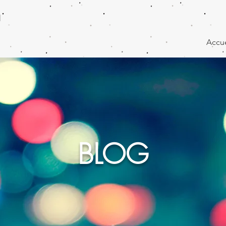
N
Accue
BLOG