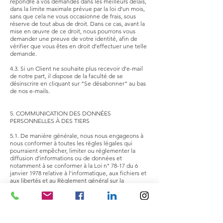
répondre à vos demandes dans les meilleurs délais,
dans la limite maximale prévue par la loi d’un mois,
sans que cela ne vous occasionne de frais, sous
réserve de tout abus de droit. Dans ce cas, avant la
mise en œuvre de ce droit, nous pourrons vous
demander une preuve de votre identité, afin de
vérifier que vous êtes en droit d’effectuer une telle
demande.
4.3. Si un Client ne souhaite plus recevoir d’e-mail
de notre part, il dispose de la faculté de se
désinscrire en cliquant sur “Se désabonner” au bas
de nos e-mails.
5. COMMUNICATION DES DONNÉES
PERSONNELLES À DES TIERS
5.1. De manière générale, nous nous engageons à
nous conformer à toutes les règles légales qui
pourraient empêcher, limiter ou réglementer la
diffusion d’informations ou de données et
notamment à se conformer à la Loi n° 78-17 du 6
janvier 1978 relative à l'informatique, aux fichiers et
aux libertés et au Règlement général sur la
protection des données de l’Union européenne.
5.2. Sur la base des obligations légales, vos données
personnelles pourront être divulguées en
application d'une loi, d'un règlement ou en vertu