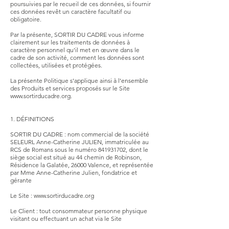
poursuivies par le recueil de ces données, si fournir
ces données revêt un caractère facultatif ou
obligatoire.
Par la présente, SORTIR DU CADRE vous informe
clairement sur les traitements de données à
caractère personnel qu’il met en œuvre dans le
cadre de son activité, comment les données sont
collectées, utilisées et protégées.
La présente Politique s’applique ainsi à l’ensemble
des Produits et services proposés sur le Site
www.sortirducadre.org.
1. DÉFINITIONS
SORTIR DU CADRE : nom commercial de la société
SELEURL Anne-Catherine JULIEN, immatriculée au
RCS de Romans sous le numéro
841931702
, dont le
siège social est situé au 44 chemin de Robinson,
Résidence la Galatée, 26000 Valence, et représentée
par Mme Anne-Catherine Julien, fondatrice et
gérante
Le Site :
www.sortirducadre.org
Le Client : tout consommateur personne physique
visitant ou effectuant un achat via le Site