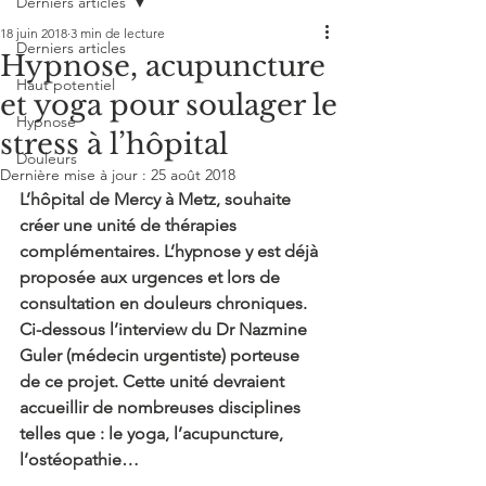
Derniers articles
18 juin 2018
3 min de lecture
Derniers articles
Hypnose, acupuncture
Haut potentiel
et yoga pour soulager le
Hypnose
stress à l’hôpital
Douleurs
Dernière mise à jour :
25 août 2018
L’hôpital de Mercy à Metz, souhaite 
créer une unité de thérapies 
complémentaires. L’hypnose y est déjà 
proposée aux urgences et lors de 
consultation en douleurs chroniques. 
Ci-dessous l’interview du Dr Nazmine 
Guler (médecin urgentiste) porteuse 
de ce projet. Cette unité devraient 
accueillir de nombreuses disciplines 
telles que : le yoga, l’acupuncture, 
l’ostéopathie…